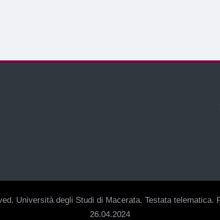
ed. Università degli Studi di Macerata. Testata telematica. R
26.04.2024