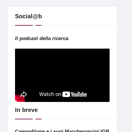
Social@b
Il podcast della ricerca
In breve
Campofilone e i suoi Maccheroncini IGP