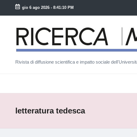
gio 6 ago 2026
-
8:41:10 PM
Skip
to
R
content
ic
e
Rivista di diffusione scientifica e impatto sociale dell'Univers
r
c
a
M
letteratura tedesca
a