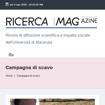
gio 6 ago 2026
-
10:43:36 AM
Skip
R
to
ic
content
e
Rivista di diffusione scientifica e impatto sociale
dell'Università di Macerata
r
c
a
M
Campagna di scavo
a
Home
Campagna di scavo
g