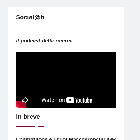
Social@b
Il podcast della ricerca
In breve
Campofilone e i suoi Maccheroncini IGP