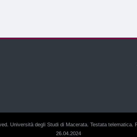
ed. Università degli Studi di Macerata. Testata telematica. R
26.04.2024