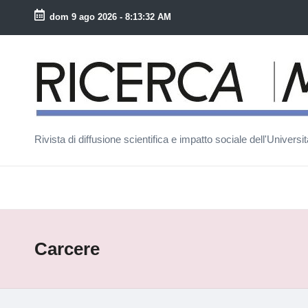
dom 9 ago 2026
-
8:13:32 AM
Skip
to
R
content
ic
e
Rivista di diffusione scientifica e impatto sociale dell'Univers
r
c
a
M
Carcere
a