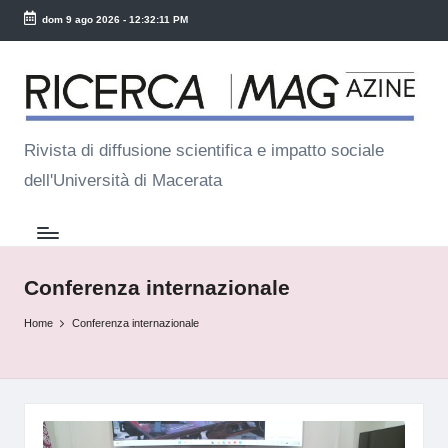
dom 9 ago 2026
-
12:32:11 PM
Skip
R
to
ic
content
e
Rivista di diffusione scientifica e impatto sociale
dell'Università di Macerata
r
c
a
M
Conferenza internazionale
a
Home
Conferenza internazionale
g