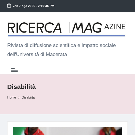
ven 7 ago 2026
-
2:10:36 PM
Skip
R
to
ic
content
e
Rivista di diffusione scientifica e impatto sociale
dell'Università di Macerata
r
c
a
M
Disabilità
a
Home
Disabilità
g