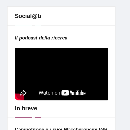
Social@b
Il podcast della ricerca
In breve
Campofilone e i suoi Maccheroncini IGP