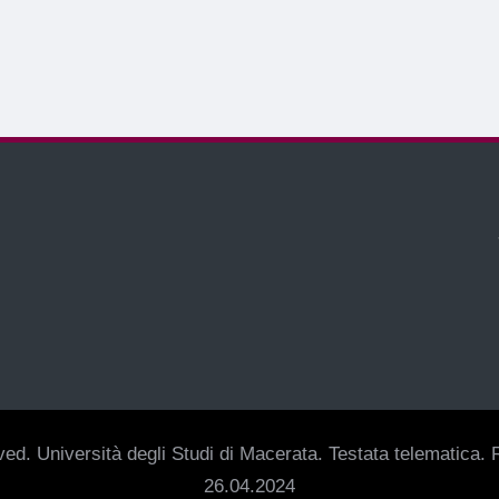
ed. Università degli Studi di Macerata. Testata telematica. R
26.04.2024