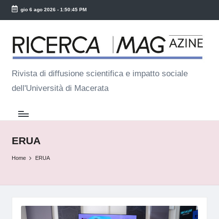
gio 6 ago 2026
-
1:50:45 PM
Skip
R
to
ic
content
e
Rivista di diffusione scientifica e impatto sociale
dell'Università di Macerata
r
c
a
M
ERUA
a
Home
ERUA
g