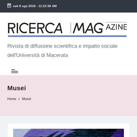
sab 8 ago 2026
-
11:22:38 AM
Skip
R
to
ic
content
e
Rivista di diffusione scientifica e impatto sociale
dell'Università di Macerata
r
c
a
M
Musei
a
Home
Musei
g