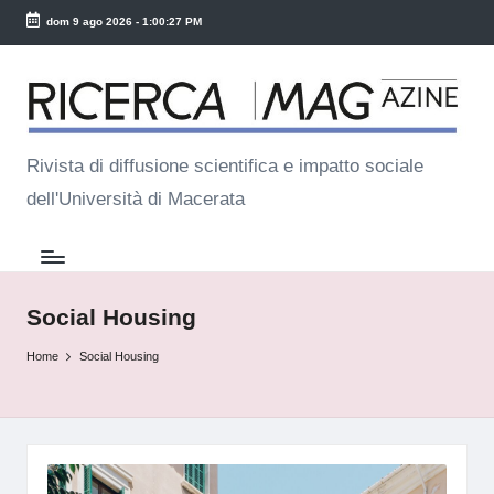
dom 9 ago 2026
-
1:00:28 PM
Skip
R
to
ic
content
e
Rivista di diffusione scientifica e impatto sociale
dell'Università di Macerata
r
c
a
M
Social Housing
a
Home
Social Housing
g