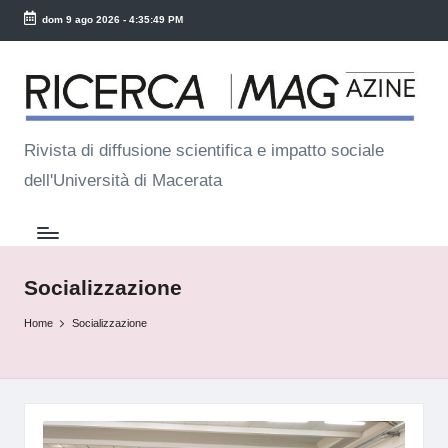
dom 9 ago 2026
-
4:35:49 PM
Skip
R
to
ic
content
e
Rivista di diffusione scientifica e impatto sociale
dell'Università di Macerata
r
c
a
M
Socializzazione
a
Home
Socializzazione
g