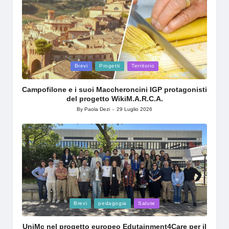
Posted
Brevi
Progetti
Territorio
in
Campofilone e i suoi Maccheroncini IGP protagonisti
del progetto WikiM.A.R.C.A.
By
Paola Dezi
29 Luglio 2026
Posted
by
Posted
Brevi
pedagogia
Salute
in
UniMc nel progetto europeo Edutainment4Care per il