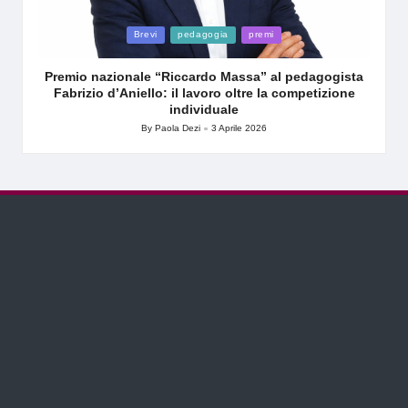
Posted
Brevi
pedagogia
premi
in
Premio nazionale “Riccardo Massa” al pedagogista
Fabrizio d’Aniello: il lavoro oltre la competizione
individuale
By
Paola Dezi
3 Aprile 2026
Posted
by