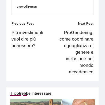
View All Posts
Post
Previous Post
Next Post
navigation
Più investimenti
ProGendering,
vuol dire più
come coordinare
benessere?
uguaglianza di
genere e
inclusione nel
mondo
accademico
Ti potrebbe interessare