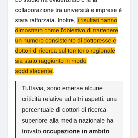
collaborazione tra università e imprese è
stata rafforzata. Inoltre,
i risultati hanno
dimostrato come l’obiettivo di trattenere
un numero consistente di dottoresse e
dottori di ricerca sul territorio regionale
sia stato raggiunto in modo
soddisfacente
.
Tuttavia, sono emerse alcune
criticità relative ad altri aspetti: una
percentuale di dottori di ricerca
superiore alla media nazionale ha
trovato
occupazione in ambito