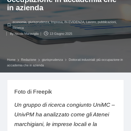
in azienda
economia
,
giurisprudenza
,
Impresa
,
IN EVIDENZA
,
Lavoro
,
pubblicazioni
,
Posted
Ricerca
in
By
Nicola Maraviglia
13 Giugno 2025
Posted
by
Home
Redazione
giurisprudenza
Dottorati industriali: più occupazione in
accademia che in azienda
Foto di Freepik
Un gruppo di ricerca congiunto UniMC –
UnivPM ha analizzato come gli Atenei
marchigiani, le imprese locali e la