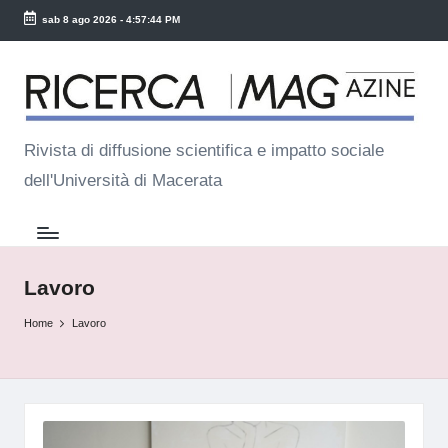
sab 8 ago 2026
-
4:57:46 PM
Skip
R
to
ic
content
e
Rivista di diffusione scientifica e impatto sociale
dell'Università di Macerata
r
c
a
M
Lavoro
a
Home
Lavoro
g