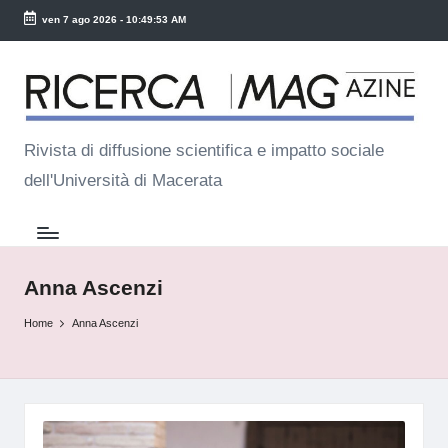
ven 7 ago 2026
-
10:49:53 AM
Skip
R
to
ic
content
e
Rivista di diffusione scientifica e impatto sociale
dell'Università di Macerata
r
c
a
M
Anna Ascenzi
a
Home
Anna Ascenzi
g