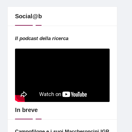
Social@b
Il podcast della ricerca
In breve
Campofilone e i suoi Maccheroncini IGP