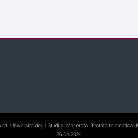
ed. Università degli Studi di Macerata. Testata telematica. R
26.04.2024