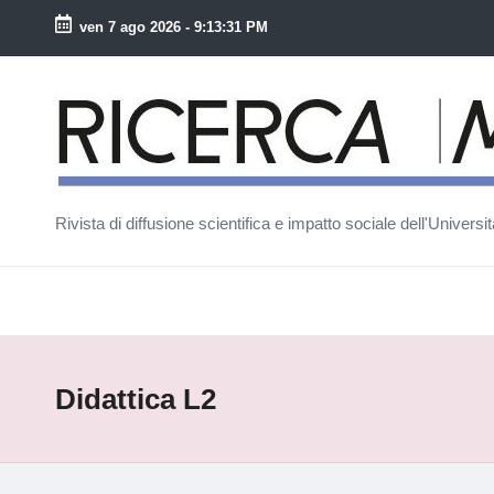
ven 7 ago 2026
-
9:13:31 PM
Skip
to
R
content
ic
e
Rivista di diffusione scientifica e impatto sociale dell'Univers
r
c
a
M
Didattica L2
a