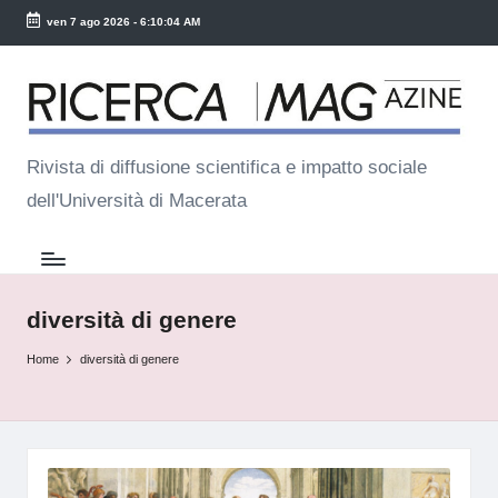
ven 7 ago 2026
-
6:10:04 AM
Skip
R
to
ic
content
e
Rivista di diffusione scientifica e impatto sociale
dell'Università di Macerata
r
c
a
M
diversità di genere
a
Home
diversità di genere
g