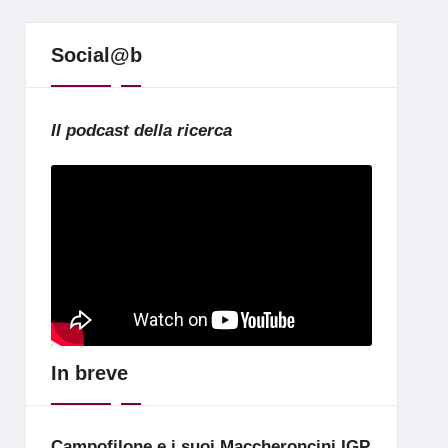
Social@b
Il podcast della ricerca
In breve
Campofilone e i suoi Maccheroncini IGP