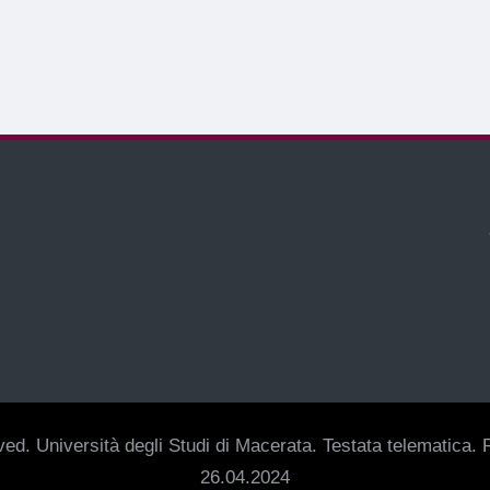
ed. Università degli Studi di Macerata. Testata telematica. R
26.04.2024