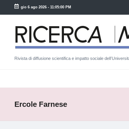
gio 6 ago 2026
-
11:05:00 PM
Skip
to
R
content
ic
e
Rivista di diffusione scientifica e impatto sociale dell'Univers
r
c
a
M
Ercole Farnese
a