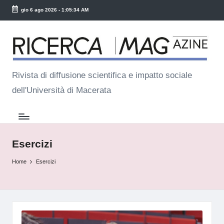
gio 6 ago 2026
-
1:05:34 AM
Skip
R
to
ic
content
e
Rivista di diffusione scientifica e impatto sociale
dell'Università di Macerata
r
c
a
M
Esercizi
a
Home
Esercizi
g