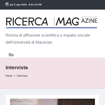
gio 6 ago 2026
-
8:01:10 PM
Skip
R
to
ic
content
e
Rivista di diffusione scientifica e impatto sociale
dell'Università di Macerata
r
c
a
M
Intervista
a
Home
Intervista
g