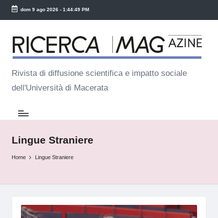
dom 9 ago 2026
-
1:44:49 PM
Skip
R
to
ic
content
e
Rivista di diffusione scientifica e impatto sociale
dell'Università di Macerata
r
c
a
M
Lingue Straniere
a
Home
Lingue Straniere
g