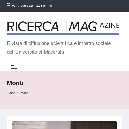
ven 7 ago 2026
-
2:58:54 PM
Skip
R
to
ic
content
e
Rivista di diffusione scientifica e impatto sociale
dell'Università di Macerata
r
c
a
M
Monti
a
Home
Monti
g