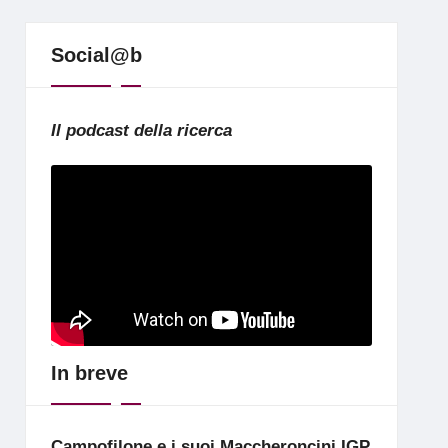
Social@b
Il podcast della ricerca
In breve
Campofilone e i suoi Maccheroncini IGP