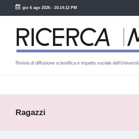
gio 6 ago 2026
-
10:14:12 PM
Skip
to
R
content
ic
e
Rivista di diffusione scientifica e impatto sociale dell'Univers
r
c
a
M
Ragazzi
a