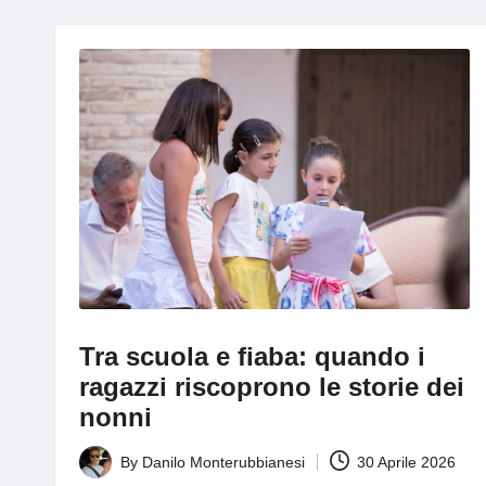
g
Tra scuola e fiaba: quando i
ragazzi riscoprono le storie dei
nonni
By
Danilo Monterubbianesi
30 Aprile 2026
Posted