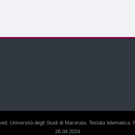
ed. Università degli Studi di Macerata. Testata telematica. R
26.04.2024