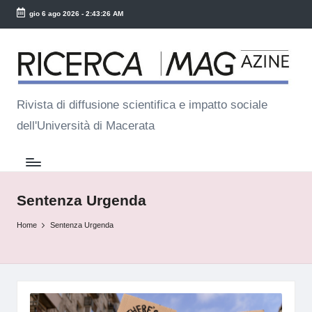
gio 6 ago 2026
-
2:43:26 AM
Skip
R
to
ic
content
e
Rivista di diffusione scientifica e impatto sociale
dell'Università di Macerata
r
c
a
M
Sentenza Urgenda
a
Home
Sentenza Urgenda
g