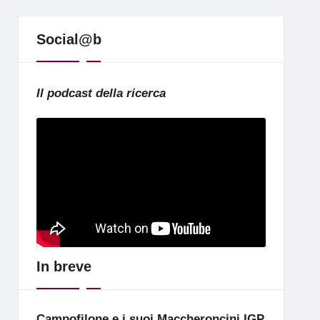
Social@b
Il podcast della ricerca
In breve
Campofilone e i suoi Maccheroncini IGP