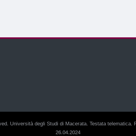
ed. Università degli Studi di Macerata. Testata telematica. R
26.04.2024