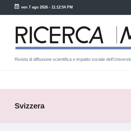
ven 7 ago 2026
-
11:12:54 PM
Skip
to
R
content
ic
e
Rivista di diffusione scientifica e impatto sociale dell'Univers
r
c
a
M
Svizzera
a