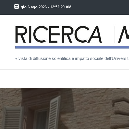
gio 6 ago 2026
-
12:52:31 AM
Skip
to
R
content
ic
e
Rivista di diffusione scientifica e impatto sociale dell'Univers
r
c
a
M
a