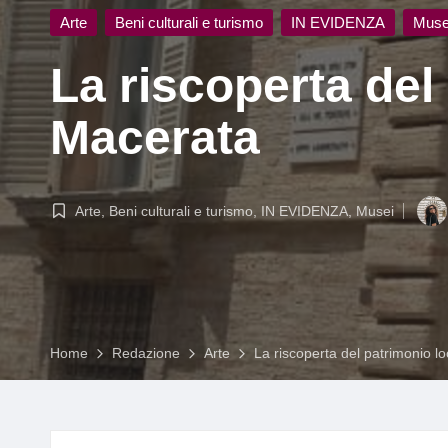
g
Posted
Arte
Beni culturali e turismo
IN EVIDENZA
Muse
in
La riscoperta del 
Macerata
Arte
,
Beni culturali e turismo
,
IN EVIDENZA
,
Musei
Posted
Post
in
by
Home
Redazione
Arte
La riscoperta del patrimonio lo