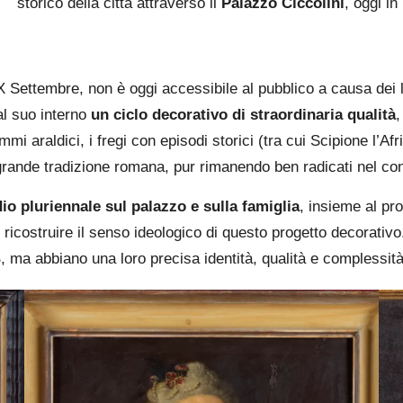
storico della città attraverso il
Palazzo Ciccolini
, oggi in
X Settembre, non è oggi accessibile al pubblico a causa dei l
al suo interno
un ciclo decorativo di straordinaria qualità
,
temmi araldici, i fregi con episodi storici (tra cui Scipione l’A
la grande tradizione romana, pur rimanendo ben radicati nel c
io pluriennale sul palazzo e sulla famiglia
, insieme al pr
ti e ricostruire il senso ideologico di questo progetto decorati
 B, ma abbiano una loro precisa identità, qualità e complessit