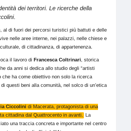
entità dei territori. Le ricerche della
colini
.
di fuori dei percorsi turistici più battuti e delle
ve nelle aree interne, nei palazzi, nelle chiese e
 culturale, di cittadinanza, di appartenenza.
loca il lavoro di
Francesca Coltrinari
, storica
e da anni si dedica allo studio degli “artisti
o che ha come obiettivo non solo la ricerca
i questi beni alla comunità, nel solco di un’etica
ia Ciccolini
di Macerata, protagonista di una
ita cittadina dal Quattrocento in avanti.
La
asciato una traccia concreta e importante nel centro