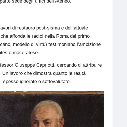
 parte sede degli uffici dell’Ateneo.
avori di restauro post-sisma e dell’attuale
 che affonda le radici nella Roma del primo
fricano, modello di virtù) testimoniano l’ambizione
ontesto maceratese.
ofessor Giuseppe Capriotti, cercando di attribuire
vo. Un lavoro che dimostra quanto le realtà
à, spesso ignorate o sottovalutate.