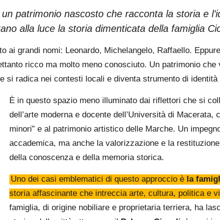
e un patrimonio nascosto che racconta la storia e l’id
no alla luce la storia dimenticata della famiglia Cic
ai grandi nomi: Leonardo, Michelangelo, Raffaello. Eppure, al 
rettanto ricco ma molto meno conosciuto. Un patrimonio che vi
e si radica nei contesti locali e diventa strumento di identità
È in questo spazio meno illuminato dai riflettori che si col
dell’arte moderna e docente dell’Università di Macerata, ch
minori” e al patrimonio artistico delle Marche. Un impegn
accademica, ma anche la valorizzazione e la restituzione d
della conoscenza e della memoria storica.
Uno dei casi emblematici di questo approccio è
la famigl
storia affascinante che intreccia arte, cultura, politica e v
famiglia, di origine nobiliare e proprietaria terriera, ha l