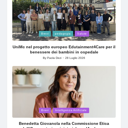
Posted
Brevi
pedagogia
Salute
in
UniMc nel progetto europeo Edutainment4Care per il
benessere dei bambini in ospedale
By
Paola Dezi
28 Luglio 2026
Posted
by
Posted
Brevi
Intelligenza Artificiale
in
Benedetta Giovanola nella Commissione Etica