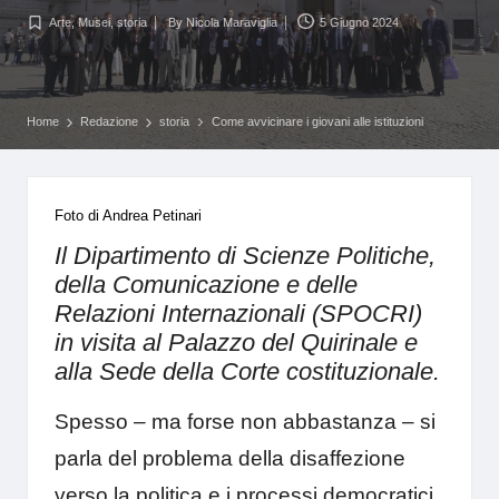
Arte
,
Musei
,
storia
By
Nicola Maraviglia
5 Giugno 2024
Posted
Posted
in
by
Home
Redazione
storia
Come avvicinare i giovani alle istituzioni
Foto di Andrea Petinari
Il Dipartimento di Scienze Politiche,
della Comunicazione e delle
Relazioni Internazionali (SPOCRI)
in visita al Palazzo del Quirinale e
alla Sede della Corte costituzionale.
Spesso – ma forse non abbastanza – si
parla del problema della disaffezione
verso la politica e i processi democratici