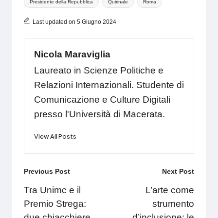
Presidente della Repubblica
Quirinale
Roma
Last updated on 5 Giugno 2024
Nicola Maraviglia
Laureato in Scienze Politiche e
Relazioni Internazionali. Studente di
Comunicazione e Culture Digitali
presso l'Università di Macerata.
View All Posts
Post
Previous Post
Next Post
navigation
Tra Unimc e il
L’arte come
Premio Strega:
strumento
due chiacchiere
d’inclusione: le