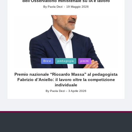
dell’Osservatorio ministeriale su IA e lavoro
By
Paola Dezi
19 Maggio 2026
Posted
by
Posted
Brevi
pedagogia
premi
in
Premio nazionale “Riccardo Massa” al pedagogista
Fabrizio d’Aniello: il lavoro oltre la competizione
individuale
By
Paola Dezi
3 Aprile 2026
Posted
by