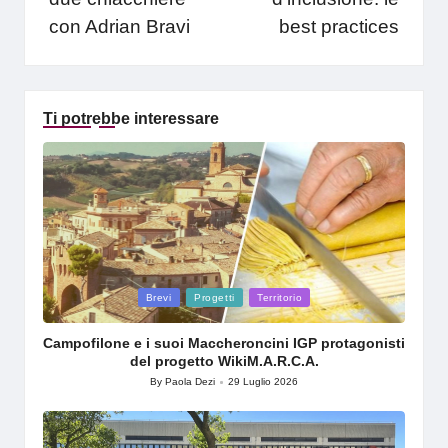
con Adrian Bravi
best practices
Ti potrebbe interessare
Posted
Brevi
Progetti
Territorio
in
Campofilone e i suoi Maccheroncini IGP protagonisti
del progetto WikiM.A.R.C.A.
By
Paola Dezi
29 Luglio 2026
Posted
by