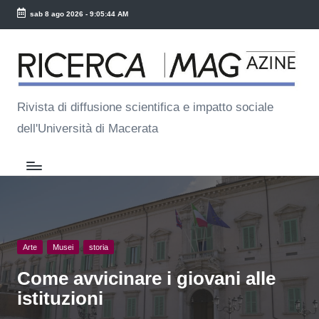
sab 8 ago 2026
-
9:05:45 AM
Skip
R
to
ic
content
e
Rivista di diffusione scientifica e impatto sociale
dell'Università di Macerata
r
c
a
M
a
Posted
Arte
Musei
storia
g
in
Come avvicinare i giovani alle
istituzioni