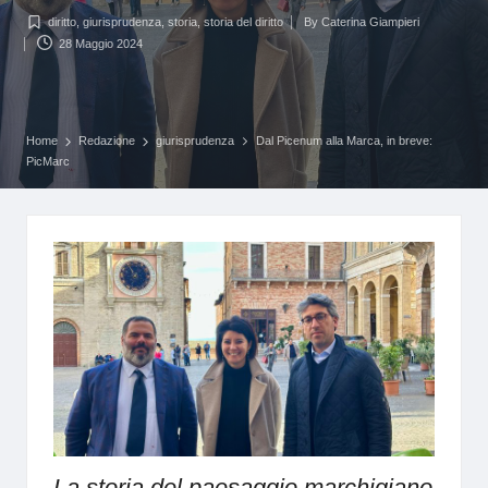
diritto
,
giurisprudenza
,
storia
,
storia del diritto
By
Caterina Giampieri
Posted
Posted
28 Maggio 2024
in
by
Home
Redazione
giurisprudenza
Dal Picenum alla Marca, in breve:
PicMarc
La storia del paesaggio marchigiano