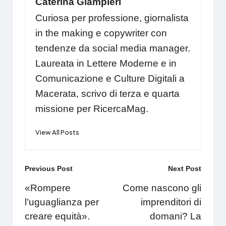
Caterina Giampieri
Curiosa per professione, giornalista
in the making e copywriter con
tendenze da social media manager.
Laureata in Lettere Moderne e in
Comunicazione e Culture Digitali a
Macerata, scrivo di terza e quarta
missione per RicercaMag.
View All Posts
Post
Previous Post
Next Post
navigation
«Rompere
Come nascono gli
l’uguaglianza per
imprenditori di
creare equità».
domani? La