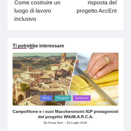
Come costruire un
risposta del
luogo di lavoro
progetto AccEnt
inclusivo
Ti potrebbe interessare
Posted
Brevi
Progetti
Territorio
in
Campofilone e i suoi Maccheroncini IGP protagonisti
del progetto WikiM.A.R.C.A.
By
Paola Dezi
29 Luglio 2026
Posted
by