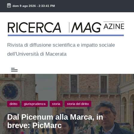
dom 9 ago 2026
-
2:33:41 PM
Skip
R
to
ic
content
e
Rivista di diffusione scientifica e impatto sociale
dell'Università di Macerata
r
c
a
M
a
Posted
diritto
giurisprudenza
storia
storia del diritto
g
in
Dal Picenum alla Marca, in
breve: PicMarc