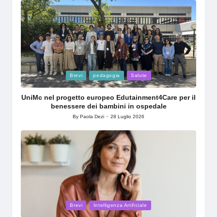
Posted
Brevi
pedagogia
Salute
in
UniMc nel progetto europeo Edutainment4Care per il
benessere dei bambini in ospedale
By
Paola Dezi
28 Luglio 2026
Posted
by
Posted
Brevi
Intelligenza Artificiale
in