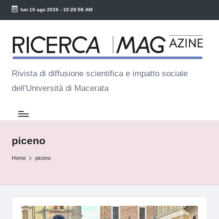
lun 10 ago 2026
-
10:28:58 AM
Skip
R
to
ic
content
e
Rivista di diffusione scientifica e impatto sociale
dell'Università di Macerata
r
c
a
M
piceno
a
Home
piceno
g