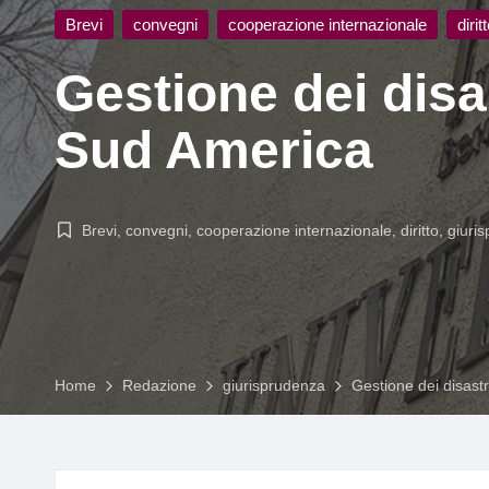
g
Posted
Brevi
convegni
cooperazione internazionale
dirit
in
Gestione dei disas
Sud America
Brevi
,
convegni
,
cooperazione internazionale
,
diritto
,
giuri
Posted
in
Home
Redazione
giurisprudenza
Gestione dei disastr