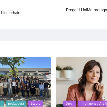
Progetti UniMc protagon
e blockchain
Posted
i
pedagogia
Salute
Brevi
Intelligenza Artif