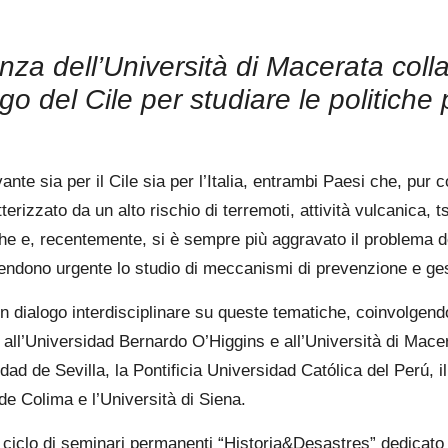
enza dell’Università di Macerata coll
o del Cile per studiare le politiche 
vante sia per il Cile sia per l’Italia, entrambi Paesi che, pur 
tterizzato da un alto rischio di terremoti, attività vulcanica, 
iche e, recentemente, si è sempre più aggravato il problema de
i rendono urgente lo studio di meccanismi di prevenzione e ges
dialogo interdisciplinare su queste tematiche, coinvolgendo
e all’Universidad Bernardo O’Higgins e all’Università di Mace
dad de Sevilla, la Pontificia Universidad Católica del Perú, 
de Colima e l’Università di Siena.
ciclo di seminari permanenti “Historia&Desastres” dedicato all