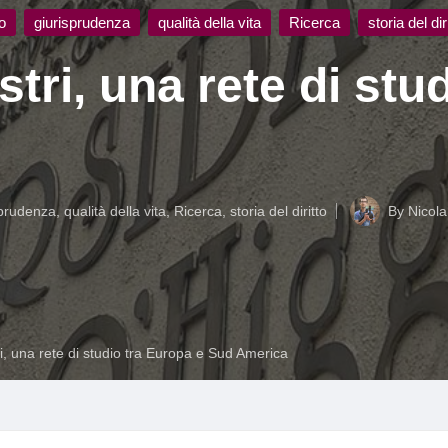
to
giurisprudenza
qualità della vita
Ricerca
storia del dir
tri, una rete di stu
sprudenza
,
qualità della vita
,
Ricerca
,
storia del diritto
By
Nicola
Posted
by
i, una rete di studio tra Europa e Sud America