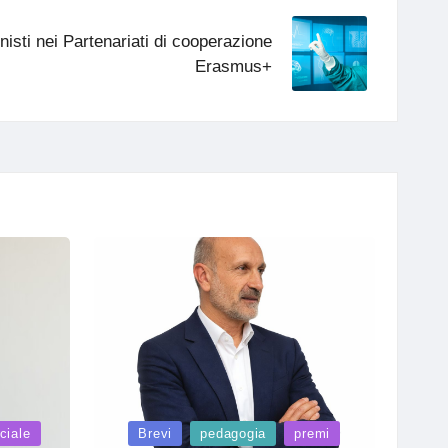
isti nei Partenariati di cooperazione
Erasmus+
Posted
iciale
Brevi
pedagogia
premi