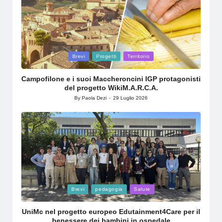
Posted
Brevi
Progetti
Territorio
in
Campofilone e i suoi Maccheroncini IGP protagonisti
del progetto WikiM.A.R.C.A.
By
Paola Dezi
29 Luglio 2026
Posted
by
Posted
Brevi
pedagogia
Salute
in
UniMc nel progetto europeo Edutainment4Care per il
benessere dei bambini in ospedale