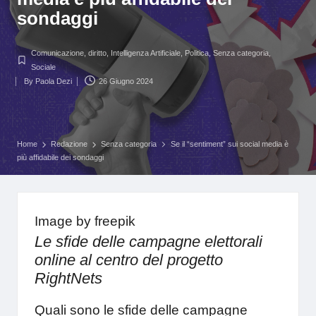
sondaggi
Comunicazione
,
diritto
,
Intelligenza Artificiale
,
Politica
,
Senza categoria
,
Posted
Sociale
in
By
Paola Dezi
26 Giugno 2024
Posted
by
Home
Redazione
Senza categoria
Se il “sentiment” sui social media è
più affidabile dei sondaggi
Image by freepik
Le sfide delle campagne elettorali
online al centro del progetto
RightNets
Quali sono le sfide delle campagne