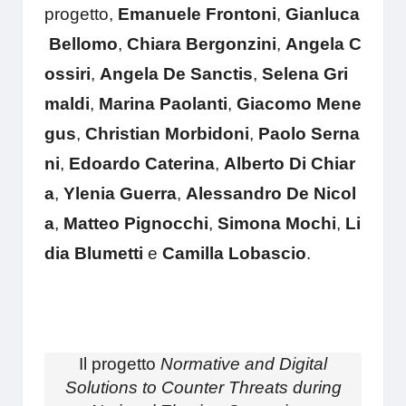
progetto,
Emanuele
Frontoni
,
Gianluca
Bellomo
,
Chiara
Bergonzini
,
Angela
C
ossiri
,
Angela
De
Sanctis
,
Selena
Gri
maldi
,
Marina
Paolanti
,
Giacomo
Mene
gus
,
Christian
Morbidoni
,
Paolo
Serna
ni
,
Edoardo
Caterina
,
Alberto
Di
Chiar
a
,
Ylenia
Guerra
,
Alessandro
De
Nicol
a
,
Matteo
Pignocchi
,
Simona
Mochi
,
Li
dia
Blumetti
e
Camilla
Lobascio
.
Il progetto
Normative and Digital
Solutions to Counter Threats during