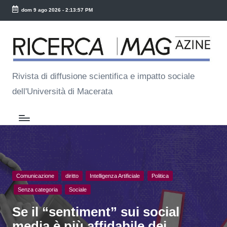
dom 9 ago 2026
-
2:13:58 PM
Skip
R
to
ic
content
e
Rivista di diffusione scientifica e impatto sociale
dell'Università di Macerata
r
c
a
M
a
Posted
Comunicazione
diritto
Intelligenza Artificiale
Politica
g
in
Senza categoria
Sociale
Se il “sentiment” sui social
media è più affidabile dei