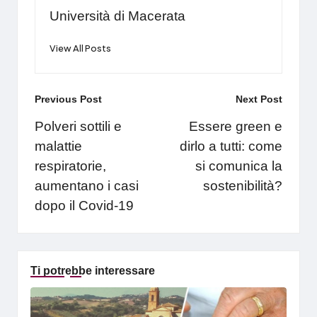
Università di Macerata
View All Posts
Post
Previous Post
Next Post
navigation
Polveri sottili e
Essere green e
malattie
dirlo a tutti: come
respiratorie,
si comunica la
aumentano i casi
sostenibilità?
dopo il Covid-19
Ti potrebbe interessare