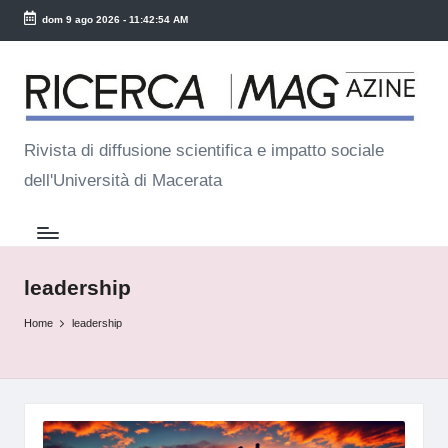
dom 9 ago 2026
-
11:42:55 AM
Skip
R
to
ic
content
e
Rivista di diffusione scientifica e impatto sociale
dell'Università di Macerata
r
c
a
M
leadership
a
Home
leadership
g