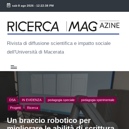
sab 8 ago 2026
-
12:22:39 PM
Skip
R
to
ic
content
e
Rivista di diffusione scientifica e impatto sociale
dell'Università di Macerata
r
c
a
M
a
Posted
DSA
IN EVIDENZA
pedagogia speciale
pedagogia sperimentale
g
in
Progetti
Ricerca
Un braccio robotico per
migliorare le abilità di scrittura