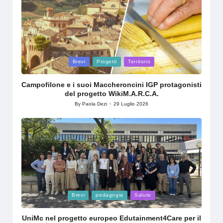
Posted
Brevi
Progetti
Territorio
in
Campofilone e i suoi Maccheroncini IGP protagonisti
del progetto WikiM.A.R.C.A.
By
Paola Dezi
29 Luglio 2026
Posted
by
Posted
Brevi
pedagogia
Salute
in
UniMc nel progetto europeo Edutainment4Care per il