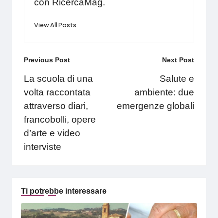
con RicercaMag.
View All Posts
Post
Previous Post
Next Post
navigation
La scuola di una
Salute e
volta raccontata
ambiente: due
attraverso diari,
emergenze globali
francobolli, opere
d’arte e video
interviste
Ti potrebbe interessare