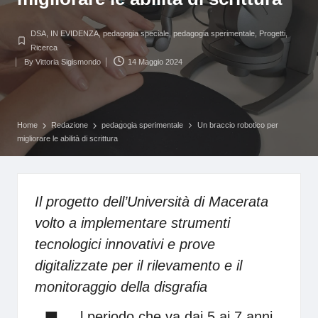
DSA
,
IN EVIDENZA
,
pedagogia speciale
,
pedagogia sperimentale
,
Progetti
,
Posted
Ricerca
in
By
Vittoria Sigismondo
14 Maggio 2024
Posted
by
Home
Redazione
pedagogia sperimentale
Un braccio robotico per
migliorare le abilità di scrittura
Il progetto dell’Università di Macerata
volto a implementare strumenti
tecnologici innovativi e prove
digitalizzate per il rilevamento e il
monitoraggio della disgrafia
l periodo che va dai 5 ai 7 anni