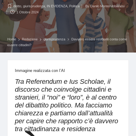
diritto
,
giurisprudenza
,
IN EVIDENZA
,
Politica
By
Danilo Monterubbianesi
Posted
Posted
1 Ottobre 2024
in
by
Home
Redazione
giurisprudenza
Davvero essere residenti conta come
essere cittadini?
Immagine realizzata con l’AI
Tra Referendum e Ius Scholae, il
discorso che coinvolge cittadini e
stranieri, il “noi” e “loro”, è al centro
del dibattito politico. Ma facciamo
chiarezza e partiamo dall’attualità
per capire che rapporto c’è davvero
tra cittadinanza e residenza