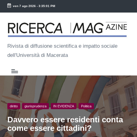
ven 7 ago 2026
-
3:35:02 PM
Skip
R
to
ic
content
e
Rivista di diffusione scientifica e impatto sociale
dell'Università di Macerata
r
c
a
M
a
Posted
diritto
giurisprudenza
IN EVIDENZA
Politica
g
in
Davvero essere residenti conta
come essere cittadini?