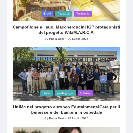
Posted
Brevi
Progetti
Territorio
in
Campofilone e i suoi Maccheroncini IGP protagonisti
del progetto WikiM.A.R.C.A.
By
Paola Dezi
29 Luglio 2026
Posted
by
Posted
Brevi
pedagogia
Salute
in
UniMc nel progetto europeo Edutainment4Care per il
benessere dei bambini in ospedale
By
Paola Dezi
28 Luglio 2026
Posted
by