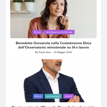
Posted
Brevi
Intelligenza Artificiale
in
Benedetta Giovanola nella Commissione Etica
dell’Osservatorio ministeriale su IA e lavoro
By
Paola Dezi
19 Maggio 2026
Posted
by
Posted
Brevi
pedagogia
premi
in