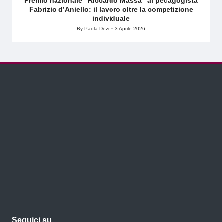
Premio nazionale “Riccardo Massa” al pedagogista
Fabrizio d’Aniello: il lavoro oltre la competizione
individuale
By
Paola Dezi
3 Aprile 2026
Posted
by
Seguici su