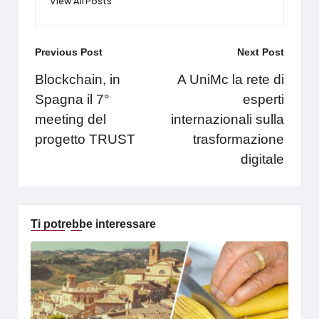
View All Posts
Post
Previous Post
Next Post
navigation
Blockchain, in
A UniMc la rete di
Spagna il 7°
esperti
meeting del
internazionali sulla
progetto TRUST
trasformazione
digitale
Ti potrebbe interessare